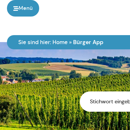
Inhalt
Menü
springen
Bürger App
Sie sind hier:
Home
»