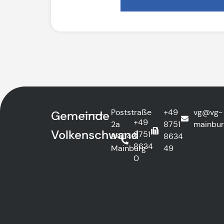
Poststraße
+49
vg@vg-
Gemeinde
+49
2a
8751
mainbur
Volkenschwand
8751
84048
8634
8634
Mainburg
49
0