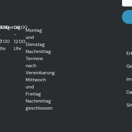
rstag
00
13:30
Freitag
08:00
Montag
-
-
und
0
17:00
12:00
Dienstag
Uhr
Uhr
Nachmittag
Er
Termine
nach
Ge
Vereinbarung.
Im
Mittwoch
und
Da
Freitag
Nachmittag
Si
geschlossen.