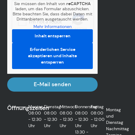
Sie müssen den Inhalt von
reCAPTCHA
laden, um das Formular abzuschicken.
Bitte beachten Sie, dass dabei Daten mit
Drittanbietern ausgetauscht werden.
Mehr Informationen
Inhalt entsperren
Erforderlichen Service
akzeptieren und Inhalte
entsperren
E-Mail senden
Montag
Dienstag
Mittwoch
Donnerstag
Freitag
Öffnungszeiten
Montag
08:00
08:00
08:00
08:00
08:00
und
- 12:30
- 12:30
- 12:30
- 12:30
- 12:00
Dienstag
Uhr
Uhr
Uhr
Uhr
Uhr
Nachmittag
13:30 -