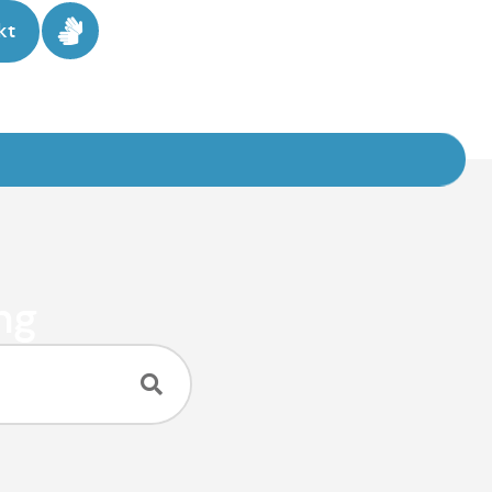
kt
ng