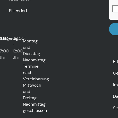
Elsendorf
rstag
00
13:30
Freitag
08:00
Montag
-
-
und
0
17:00
12:00
Dienstag
Uhr
Uhr
Nachmittag
Er
Termine
nach
Ge
Vereinbarung.
Im
Mittwoch
und
Da
Freitag
Nachmittag
Si
geschlossen.