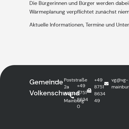
Die Bürgerinnen und Bürger werden dabei 
Wärmeplanung verpflichtet zunächst niema
Aktuelle Informationen, Termine und Unte
Poststraße
+49
vg@vg-
Gemeinde
+49
2a
8751
mainbur
Volkenschwand
8751
84048
8634
8634
Mainburg
49
0