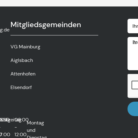
Mitgliedsgemeinden
g.de
VG Mainburg
Aiglsbach
Attenhofen
Elsendorf
rstag
00
13:30
Freitag
08:00
Montag
-
-
und
0
17:00
12:00
Dienstag