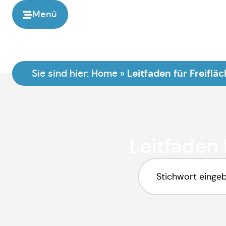
Menü
Leitfaden für Freifl
Sie sind hier:
Home
»
Leitfaden 