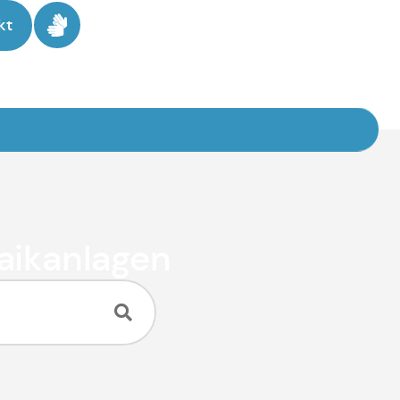
kt
taikanlagen