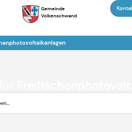
Konta
Gemeinde
Volkenschwand
ächenphotovoltaikanlagen
für Freiflächenphotovol