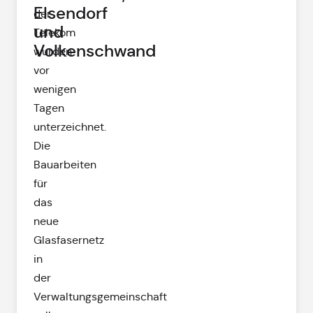
Elsendorf
der
und
Telekom
Volkenschwand
wurden
vor
wenigen
Tagen
unterzeichnet.
Die
Bauarbeiten
für
das
neue
Glasfasernetz
in
der
Verwaltungsgemeinschaft