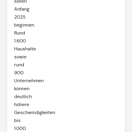
sollen
Anfang
2025
beginnen.
Rund
1.600
Haushalte
sowie
rund
900
Unternehmen
können
deutlich
höhere
Geschwindigkeiten
bis
1.000