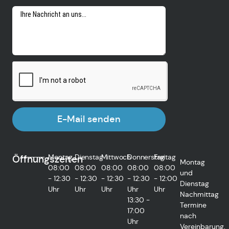
E-Mail senden
Montag
Dienstag
Mittwoch
Donnerstag
Freitag
Öffnungszeiten
Montag
08:00
08:00
08:00
08:00
08:00
und
- 12:30
- 12:30
- 12:30
- 12:30
- 12:00
Dienstag
Uhr
Uhr
Uhr
Uhr
Uhr
Nachmittag
13:30 -
Termine
17:00
nach
Uhr
Vereinbarung.