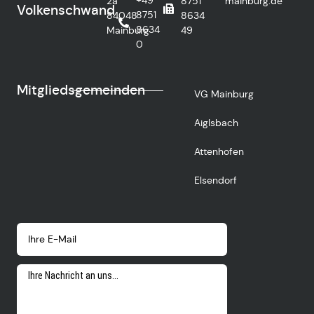
+49
2a
8751
mainburg.de
Volkenschwand
8751
84048
8634
8634
Mainburg
49
0
Mitgliedsgemeinden
VG Mainburg
Aiglsbach
Attenhofen
Elsendorf