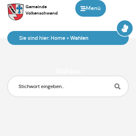
Inhalt
Gemeinde
Menü
springen
Volkenschwand
Sie sind hier:
Home
»
Wahlen
Wahlen