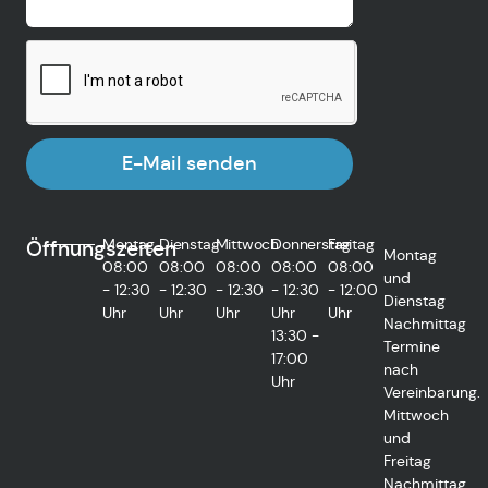
E-Mail senden
Montag
Dienstag
Mittwoch
Donnerstag
Freitag
Öffnungszeiten
Montag
08:00
08:00
08:00
08:00
08:00
und
- 12:30
- 12:30
- 12:30
- 12:30
- 12:00
Dienstag
Uhr
Uhr
Uhr
Uhr
Uhr
Nachmittag
13:30 -
Termine
17:00
nach
Uhr
Vereinbarung.
Mittwoch
und
Freitag
Nachmittag