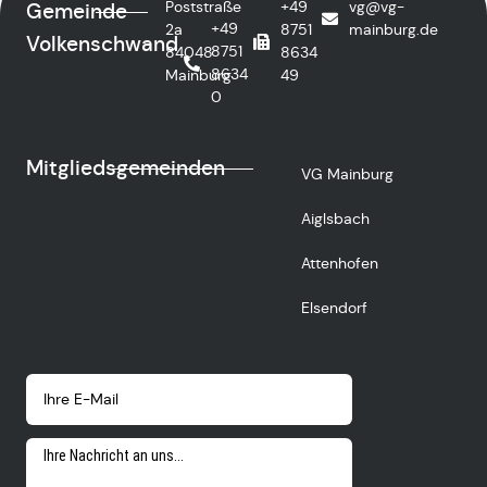
Poststraße
+49
vg@vg-
Gemeinde
+49
2a
8751
mainburg.de
Volkenschwand
8751
84048
8634
8634
Mainburg
49
0
Mitgliedsgemeinden
VG Mainburg
Aiglsbach
Attenhofen
Elsendorf