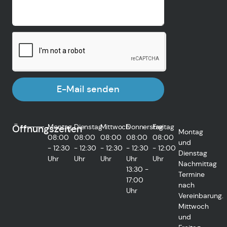
E-Mail senden
Montag
Dienstag
Mittwoch
Donnerstag
Freitag
Öffnungszeiten
Montag
08:00
08:00
08:00
08:00
08:00
und
- 12:30
- 12:30
- 12:30
- 12:30
- 12:00
Dienstag
Uhr
Uhr
Uhr
Uhr
Uhr
Nachmittag
13:30 -
Termine
17:00
nach
Uhr
Vereinbarung.
Mittwoch
und