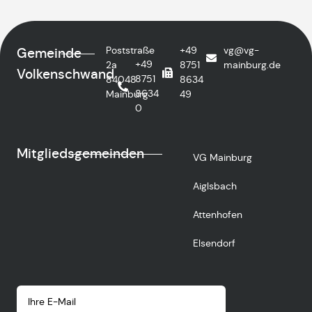
Poststraße
+49
vg@vg-
Gemeinde
+49
2a
8751
mainburg.de
Volkenschwand
8751
84048
8634
8634
Mainburg
49
0
Mitgliedsgemeinden
VG Mainburg
Aiglsbach
Attenhofen
Elsendorf