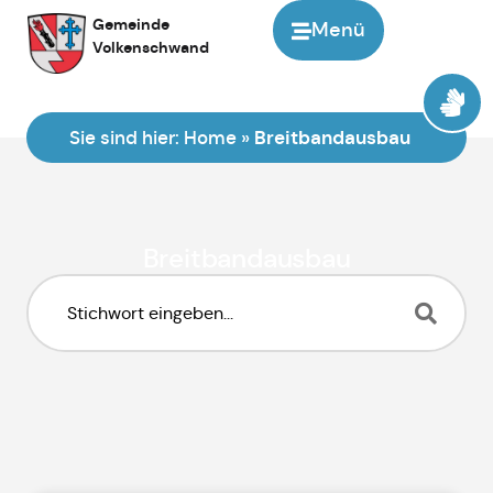
Inhalt
Gemeinde
Menü
springen
Volkenschwand
Sie sind hier:
Home
»
Breitbandausbau
Breitbandausbau