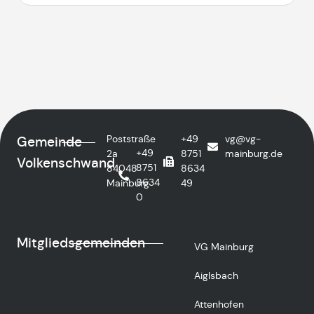
Poststraße
+49
vg@vg-
Gemeinde
+49
2a
8751
mainburg.de
Volkenschwand
8751
84048
8634
8634
Mainburg
49
0
Mitgliedsgemeinden
VG Mainburg
Aiglsbach
Attenhofen