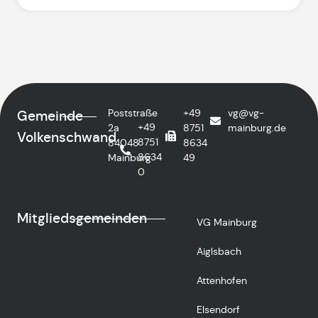
Poststraße
+49
vg@vg-
Gemeinde
+49
2a
8751
mainburg.de
Volkenschwand
8751
84048
8634
8634
Mainburg
49
0
Mitgliedsgemeinden
VG Mainburg
Aiglsbach
Attenhofen
Elsendorf