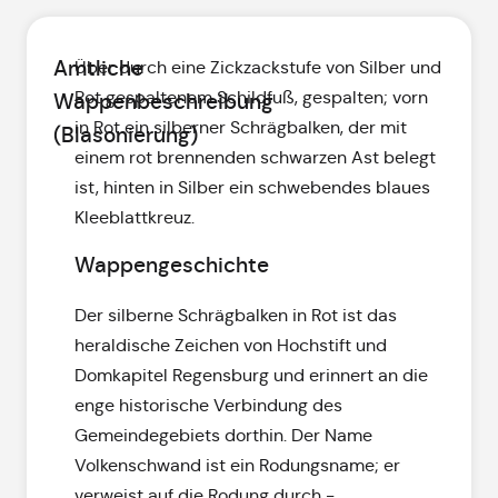
Amtliche
Über durch eine Zickzackstufe von Silber und
Rot gespaltenem Schildfuß, gespalten; vorn
Wappenbeschreibung
in Rot ein silberner Schrägbalken, der mit
(Blasonierung)
einem rot brennenden schwarzen Ast belegt
ist, hinten in Silber ein schwebendes blaues
Kleeblattkreuz.
Wappengeschichte
Der silberne Schrägbalken in Rot ist das
heraldische Zeichen von Hochstift und
Domkapitel Regensburg und erinnert an die
enge historische Verbindung des
Gemeindegebiets dorthin. Der Name
Volkenschwand ist ein Rodungsname; er
verweist auf die Rodung durch -