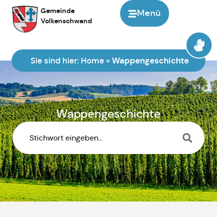
Inhalt
Gemeinde
Menü
springen
Volkenschwand
Sie sind hier:
Home
»
Wappengeschichte
Wappengeschichte