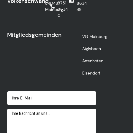
Volkenschwand
8751
84048
8634
8634
Mainburg
49
0
Mitgliedsgemeinden
VG Mainburg
Aiglsbach
Attenhofen
Elsendorf