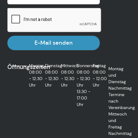
E-Mail senden
Montag
Dienstag
Mittwoch
Donnerstag
Freitag
Öffnungszeiten
Montag
08:00
08:00
08:00
08:00
08:00
und
- 12:30
- 12:30
- 12:30
- 12:30
- 12:00
Dienstag
Uhr
Uhr
Uhr
Uhr
Uhr
Nachmittag
13:30 -
Termine
17:00
nach
Uhr
Vereinbarung.
Mittwoch
und
Freitag
Nachmittag