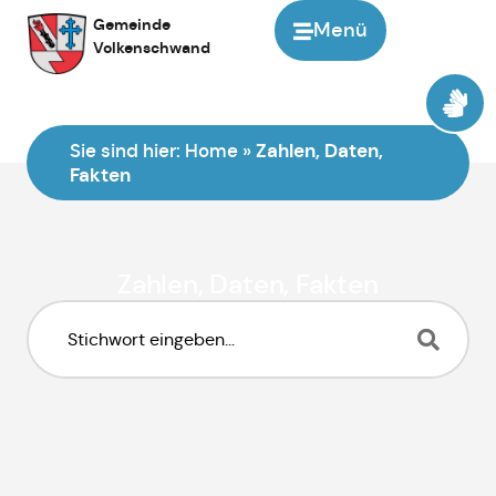
Inhalt
Gemeinde
Menü
springen
Volkenschwand
Sie sind hier:
Home
»
Zahlen, Daten,
Fakten
Zahlen, Daten, Fakten