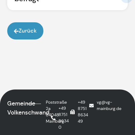
Zurück
Poststraße
+49
vg@vg-
Gemeinde
+49
2a
8751
mainburg.de
Volkenschwand
8751
84048
8634
8634
Mainburg
49
0