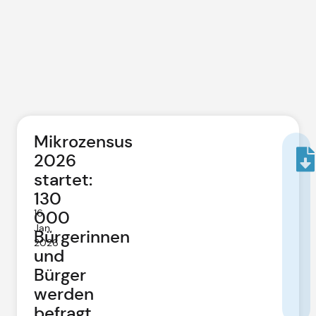
Mikrozensus
2026
startet:
130
16.
000
Jan.
Bürgerinnen
2026
und
Bürger
werden
befragt