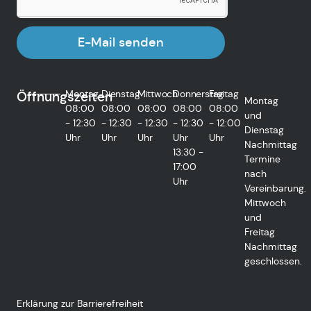
E-Mail senden
Montag
Dienstag
Mittwoch
Donnerstag
Freitag
Öffnungszeiten
Montag
08:00
08:00
08:00
08:00
08:00
und
- 12:30
- 12:30
- 12:30
- 12:30
- 12:00
Dienstag
Uhr
Uhr
Uhr
Uhr
Uhr
Nachmittag
13:30 -
Termine
17:00
nach
Uhr
Vereinbarung.
Mittwoch
und
Freitag
Nachmittag
geschlossen.
Erklärung zur Barrierefreiheit