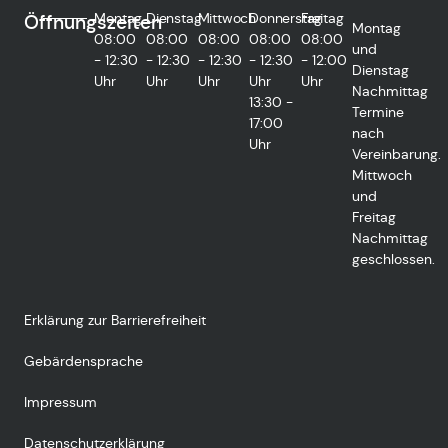
Montag
Dienstag
Mittwoch
Donnerstag
Freitag
Öffnungszeiten
Montag
08:00
08:00
08:00
08:00
08:00
und
- 12:30
- 12:30
- 12:30
- 12:30
- 12:00
Dienstag
Uhr
Uhr
Uhr
Uhr
Uhr
Nachmittag
13:30 -
Termine
17:00
nach
Uhr
Vereinbarung.
Mittwoch
und
Freitag
Nachmittag
geschlossen.
Erklärung zur Barrierefreiheit
Gebärdensprache
Impressum
Datenschutzerklärung