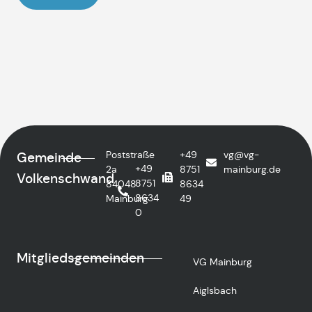
Poststraße
+49
vg@vg-
Gemeinde
+49
2a
8751
mainburg.de
Volkenschwand
8751
84048
8634
8634
Mainburg
49
0
Mitgliedsgemeinden
VG Mainburg
Aiglsbach