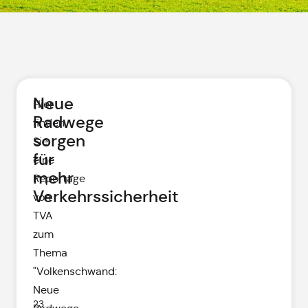
Neue
Hier
Radwege
finden
sorgen
Sie
für
eine
mehr
Reportage
Verkehrssicherheit
von
TVA
zum
Thema
"Volkenschwand:
Neue
23.