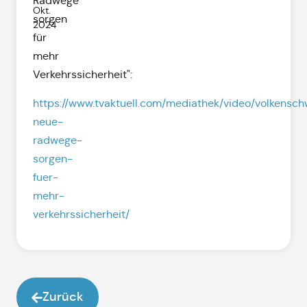
Radwege
Okt.
sorgen
2024
für
mehr
Verkehrssicherheit":
https://www.tvaktuell.com/mediathek/video/volkensc
neue-
radwege-
sorgen-
fuer-
mehr-
verkehrssicherheit/
Zurück